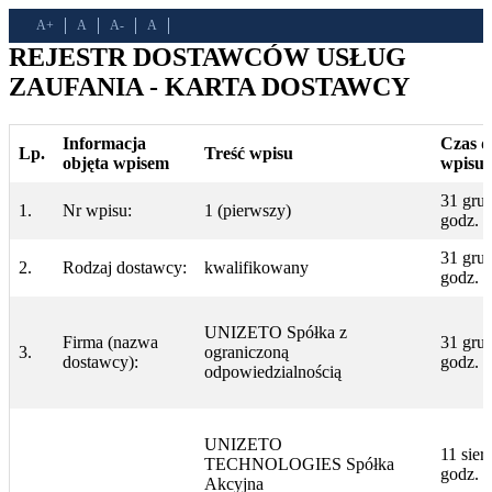
A+
A
A-
A
REJESTR DOSTAWCÓW USŁUG
ZAUFANIA - KARTA DOSTAWCY
Informacja
Czas d
Lp.
Treść wpisu
objęta wpisem
wpisu
31 grud
1.
Nr wpisu:
1 (pierwszy)
godz. 
31 grud
2.
Rodzaj dostawcy:
kwalifikowany
godz. 
UNIZETO Spółka z
Firma (nazwa
31 grud
3.
ograniczoną
dostawcy):
godz. 
odpowiedzialnością
UNIZETO
11 sier
TECHNOLOGIES Spółka
godz. 8
Akcyjna