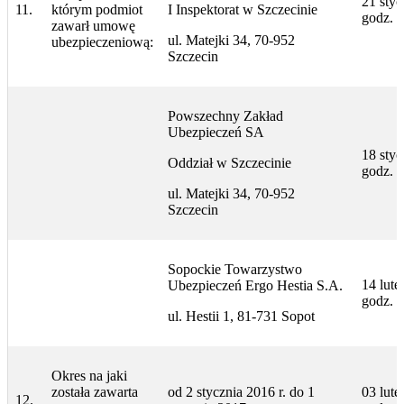
21 styc
11.
którym podmiot
I Inspektorat w Szczecinie
godz. 
zawarł umowę
ul. Matejki 34, 70-952
ubezpieczeniową:
Szczecin
Powszechny Zakład
Ubezpieczeń SA
18 styc
Oddział w Szczecinie
godz. 
ul. Matejki 34, 70-952
Szczecin
Sopockie Towarzystwo
14 lute
Ubezpieczeń Ergo Hestia S.A.
godz. 
ul. Hestii 1, 81-731 Sopot
Okres na jaki
została zawarta
od 2 stycznia 2016 r. do 1
03 lute
12.