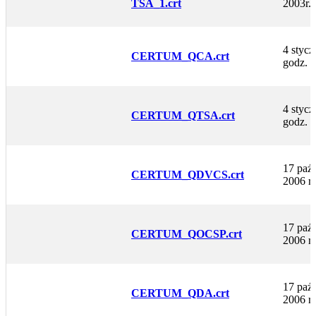
TSA_1.crt
2003r.,
4 stycz
CERTUM_QCA.crt
godz. 
4 stycz
CERTUM_QTSA.crt
godz. 
17 paźd
CERTUM_QDVCS.crt
2006 r
17 paźd
CERTUM_QOCSP.crt
2006 r
17 paźd
CERTUM_QDA.crt
2006 r