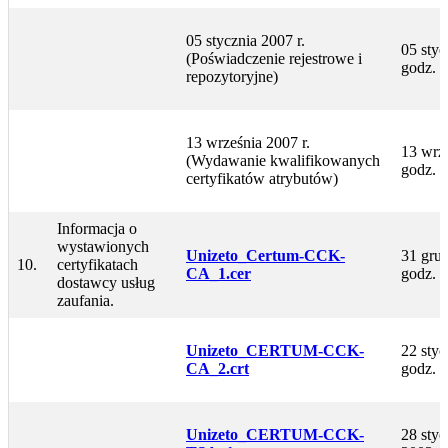
05 stycznia 2007 r.
05 styc
(Poświadczenie rejestrowe i
godz. 
repozytoryjne)
13 września 2007 r.
13 wrze
(Wydawanie kwalifikowanych
godz. 
certyfikatów atrybutów)
Informacja o
wystawionych
Unizeto_Certum-CCK-
31 grud
10.
certyfikatach
CA_1.cer
godz. 
dostawcy usług
zaufania.
Unizeto_CERTUM-CCK-
22 styc
CA_2.crt
godz. 9
Unizeto_CERTUM-CCK-
28 styc