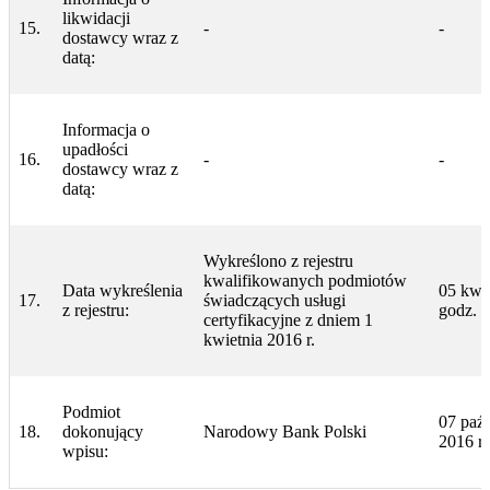
likwidacji
15.
-
-
dostawcy wraz z
datą:
Informacja o
upadłości
16.
-
-
dostawcy wraz z
datą:
Wykreślono z rejestru
kwalifikowanych podmiotów
Data wykreślenia
05 kwie
17.
świadczących usługi
z rejestru:
godz. 
certyfikacyjne z dniem 1
kwietnia 2016 r.
Podmiot
07 paźd
18.
dokonujący
Narodowy Bank Polski
2016 r.
wpisu: