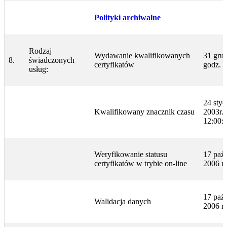
Polityki archiwalne
Rodzaj
Wydawanie kwalifikowanych
31 grud
8.
świadczonych
certyfikatów
godz. 
usług:
24 styc
Kwalifikowany znacznik czasu
2003r.,
12:00:
Weryfikowanie statusu
17 paźd
certyfikatów w trybie on-line
2006 r
17 paźd
Walidacja danych
2006 r