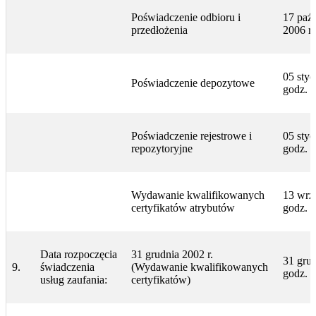
Poświadczenie odbioru i
17 paźd
przedłożenia
2006 r
05 styc
Poświadczenie depozytowe
godz. 
Poświadczenie rejestrowe i
05 styc
repozytoryjne
godz. 
Wydawanie kwalifikowanych
13 wrze
certyfikatów atrybutów
godz. 
Data rozpoczęcia
31 grudnia 2002 r.
31 grud
9.
świadczenia
(Wydawanie kwalifikowanych
godz. 
usług zaufania:
certyfikatów)