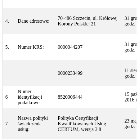
70-486 Szczecin, ul. Królowej
31 grud
4.
Dane adresowe:
Korony Polskiej 21
godz. 
31 grud
5.
Numer KRS:
0000044207
godz. 
11 sier
0000233499
godz. 8
Numer
15 paźd
6
identyfikacji
8520006444
2016 r.
podatkowej
Nazwa polityki
Polityka Certyfikacji
23 maja
7.
świadczenia
Kwalifikowanych Usług
godz. 
usług:
CERTUM, wersja 3.8