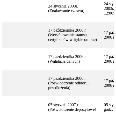
24 styc
24 stycznia 2003r.
2003r.,
(Znakowanie czasem)
12:00:
17 października 2006 r.
17 paźd
(Weryfikowanie statusu
2006 r
certyfikatów w trybie on-line)
17 października 2006 r.
17 paźd
(Walidacja danych)
2006 r
17 października 2006 r.
17 paźd
(Poświadczenie odbioru i
2006 r
przedłożenia)
05 stycznia 2007 r.
05 styc
(Poświadczenie depozytowe)
godz. 