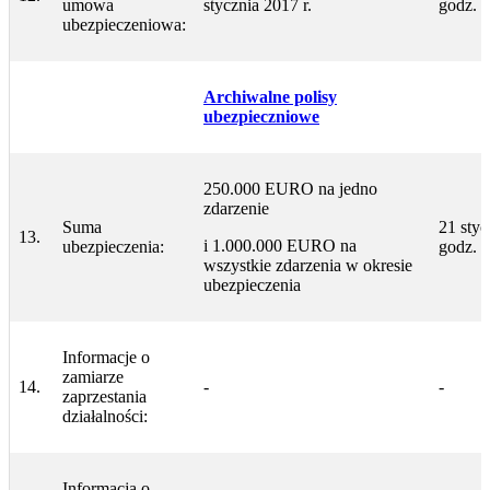
umowa
stycznia 2017 r.
godz. 
ubezpieczeniowa:
Archiwalne polisy
ubezpieczniowe
250.000 EURO na jedno
zdarzenie
Suma
21 styc
13.
i 1.000.000 EURO na
ubezpieczenia:
godz. 
wszystkie zdarzenia w okresie
ubezpieczenia
Informacje o
zamiarze
14.
-
-
zaprzestania
działalności:
Informacja o