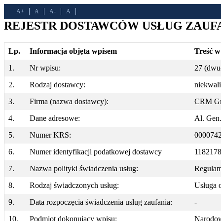
A+
A
A-
A
REJESTR DOSTAWCÓW USŁUG ZAUFA
Lp.
Informacja objęta wpisem
Treść w
1.
Nr wpisu:
27 (dwu
2.
Rodzaj dostawcy:
niekwal
3.
Firma (nazwa dostawcy):
CRM Gro
4.
Dane adresowe:
Al. Gen.
5.
Numer KRS:
000074
6.
Numer identyfikacji podatkowej dostawcy
118217
7.
Nazwa polityki świadczenia usług:
Regulami
8.
Rodzaj świadczonych usług:
Usługa 
9.
Data rozpoczęcia świadczenia usług zaufania:
-
10.
Podmiot dokonujący wpisu:
Narodow