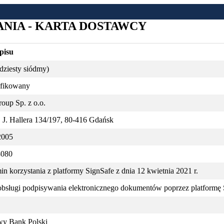
NIA - KARTA DOSTAWCY
pisu
dziesty siódmy)
ifikowany
up Sp. z o.o.
 J. Hallera 134/197, 80-416 Gdańsk
2005
8080
n korzystania z platformy SignSafe z dnia 12 kwietnia 2021 r.
obsługi podpisywania elektronicznego dokumentów poprzez platformę 
y Bank Polski