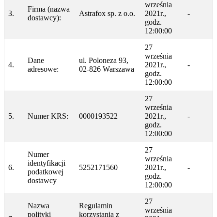
września
Firma (nazwa
3.
Astrafox sp. z o.o.
2021r.,
-
dostawcy):
godz.
12:00:00
27
września
Dane
ul. Poloneza 93,
4.
2021r.,
-
adresowe:
02-826 Warszawa
godz.
12:00:00
27
września
5.
Numer KRS:
0000193522
2021r.,
-
godz.
12:00:00
27
Numer
września
identyfikacji
6.
5252171560
2021r.,
-
podatkowej
godz.
dostawcy
12:00:00
27
Nazwa
Regulamin
września
polityki
korzystania z