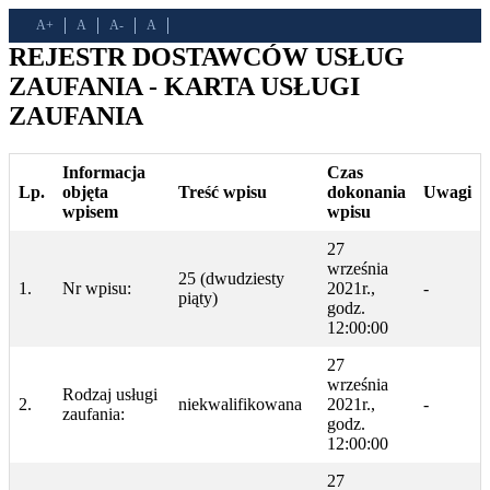
A+
A
A-
A
REJESTR DOSTAWCÓW USŁUG
ZAUFANIA - KARTA USŁUGI
ZAUFANIA
Informacja
Czas
Lp.
objęta
Treść wpisu
dokonania
Uwagi
wpisem
wpisu
27
września
25 (dwudziesty
1.
Nr wpisu:
2021r.,
-
piąty)
godz.
12:00:00
27
września
Rodzaj usługi
2.
niekwalifikowana
2021r.,
-
zaufania:
godz.
12:00:00
27