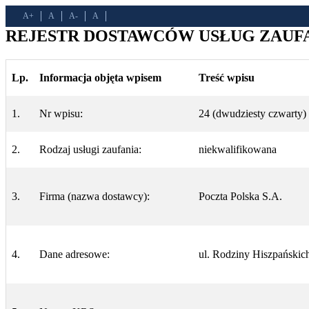
A+
A
A-
A
REJESTR DOSTAWCÓW USŁUG ZAUFAN
Lp.
Informacja objęta wpisem
Treść wpisu
1.
Nr wpisu:
24 (dwudziesty czwarty)
2.
Rodzaj usługi zaufania:
niekwalifikowana
3.
Firma (nazwa dostawcy):
Poczta Polska S.A.
4.
Dane adresowe:
ul. Rodziny Hiszpańskic