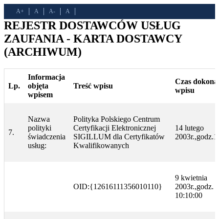
A+
A
A-
A
REJESTR DOSTAWCÓW USŁUG
ZAUFANIA - KARTA DOSTAWCY
(ARCHIWUM)
Informacja
Czas dokona
Lp.
objęta
Treść wpisu
wpisu
wpisem
Nazwa
Polityka Polskiego Centrum
polityki
Certyfikacji Elektronicznej
14 lutego
7.
świadczenia
SIGILLUM dla Certyfikatów
2003r.,godz.1
usług:
Kwalifikowanych
9 kwietnia
OID:{12616111356010110}
2003r.,godz.
10:10:00