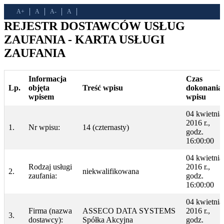
A+
A
A-
A
REJESTR DOSTAWCÓW USŁUG
ZAUFANIA - KARTA USŁUGI
ZAUFANIA
Informacja
Czas
Lp.
objęta
Treść wpisu
dokonania
wpisem
wpisu
04 kwietnia
2016 r.,
1.
Nr wpisu:
14 (czternasty)
godz.
16:00:00
04 kwietnia
Rodzaj usługi
2016 r.,
2.
niekwalifikowana
zaufania:
godz.
16:00:00
04 kwietnia
Firma (nazwa
ASSECO DATA SYSTEMS
2016 r.,
3.
dostawcy):
Spółka Akcyjna
godz.