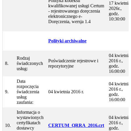
Polityka kodeksu
17 kwietnia
kwalifikowanej usługi Certum
2026r.,
- rejestrowanego doręczenia
godz.
elektronicznego e-
10:30:00
Doręczenia, wersja 1.4
Polityki archiwalne
04 kwietnia
Rodzaj
Poświadczenie rejestrowe i
2016 r.,
8.
świadczonych
repozytoryjne
godz.
usług:
16:00:00
Data
04 kwietnia
rozpoczęcia
2016 r.,
9.
świadczenia
04 kwietnia 2016 r.
godz.
usług
16:00:00
zaufania:
Informacja o
wystawionych
04 kwietnia
certyfikatach
2016 r.,
10.
CERTUM_QRRA_2016.crt
dostawcy
godz.