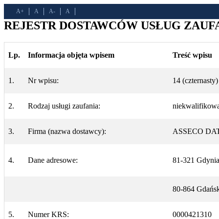
A+
A
A-
A
REJESTR DOSTAWCÓW USŁUG ZAUFAN
Lp.
Informacja objęta wpisem
Treść wpisu
1.
Nr wpisu:
14 (czternasty)
2.
Rodzaj usługi zaufania:
niekwalifikow
3.
Firma (nazwa dostawcy):
ASSECO DATA
4.
Dane adresowe:
81-321 Gdynia,
80-864 Gdańsk,
5.
Numer KRS:
0000421310